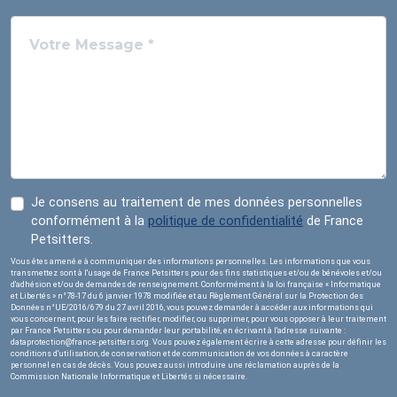
Petsitters.
Vous êtes amené.e à communiquer des informations personnelles. Les informations que vous
transmettez sont à l'usage de France Petsitters pour des fins statistiques et/ou de bénévoles et/ou
d'adhésion et/ou de demandes de renseignement. Conformément à la loi française « Informatique
et Libertés » n°78-17 du 6 janvier 1978 modifiée et au Règlement Général sur la Protection des
Données n°UE/2016/679 du 27 avril 2016, vous pouvez demander à accéder aux informations qui
vous concernent, pour les faire rectifier, modifier, ou supprimer, pour vous opposer à leur traitement
par France Petsitters ou pour demander leur portabilité, en écrivant à l'adresse suivante :
dataprotection@france-petsitters.org. Vous pouvez également écrire à cette adresse pour définir les
conditions d'utilisation, de conservation et de communication de vos données à caractère
personnel en cas de décès. Vous pouvez aussi introduire une réclamation auprès de la
Commission Nationale Informatique et Libertés si nécessaire.
ENVOYER
© France Petsitters 2026
Contact